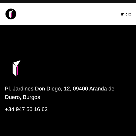
Inicio
I
n
i
c
i
o
Pl. Jardines Don Diego, 12, 09400 Aranda de
Duero, Burgos
+34 947 50 16 62